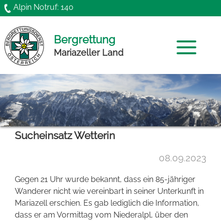
Direkt zum Inhalt
Alpin Notruf: 140
Bergrettung
Mariazeller Land
Home
Mannschaft
Sucheinsatz Wetterin
News
08.09.2023
Chronik
Gegen 21 Uhr wurde bekannt, dass ein 85-jähriger
Funktionäre
Wanderer nicht wie vereinbart in seiner Unterkunft in
Mariazell erschien. Es gab lediglich die Information,
Gründung
dass er am Vormittag vom Niederalpl, über den