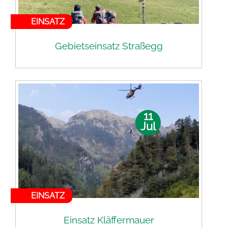
EINSATZ
Gebietseinsatz Straßegg
11
Jul
EINSATZ
Einsatz Kläffermauer