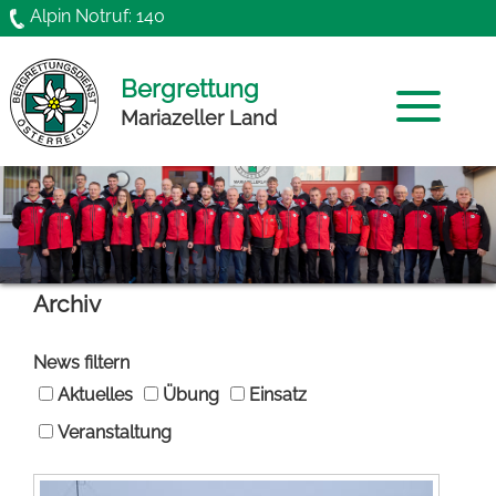
Direkt zum Inhalt
Alpin Notruf: 140
Bergrettung
Mariazeller Land
Home
Mannschaft
Archiv
News
News filtern
Archiv
Aktuelles
Übung
Einsatz
Veranstaltung
Chronik
Funktionäre