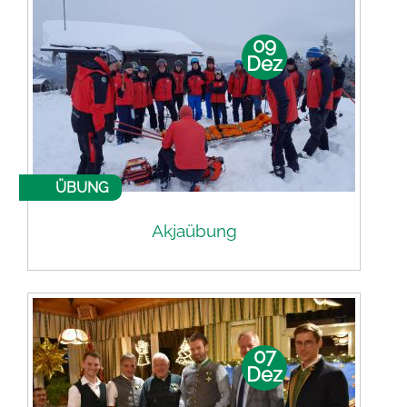
Gründung
09
Dez
Förderer werden
Kontakt
ÜBUNG
Akjaübung
07
Dez