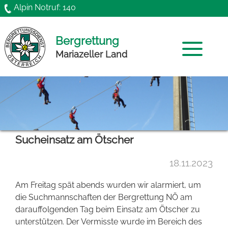
Direkt zum Inhalt
Alpin Notruf: 140
Bergrettung
Mariazeller Land
Home
Mannschaft
Sucheinsatz am Ötscher
News
18.11.2023
Chronik
Am Freitag spät abends wurden wir alarmiert, um
Funktionäre
die Suchmannschaften der Bergrettung NÖ am
darauffolgenden Tag beim Einsatz am Ötscher zu
Gründung
unterstützen. Der Vermisste wurde im Bereich des