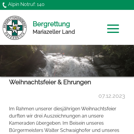
Direkt zum Inhalt
Alpin Notruf: 140
Bergrettung
Mariazeller Land
Home
Mannschaft
Weihnachtsfeier & Ehrungen
News
07.12.2023
Chronik
Im Rahmen unserer diesjährigen Weihnachtsfeier
Funktionäre
durften wir drei Auszeichnungen an unsere
Kameraden übergeben. Im Beisein unseres
Gründung
Bürgermeisters Walter Schwaighofer und unseres