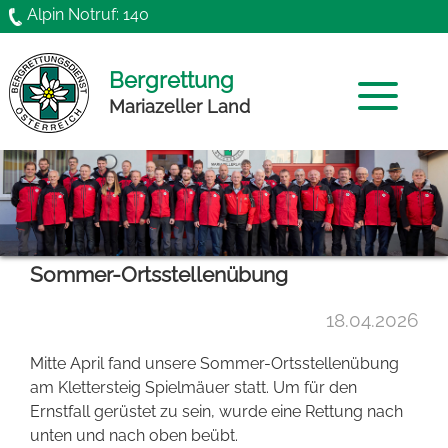
Direkt zum Inhalt
Alpin Notruf: 140
Bergrettung
Mariazeller Land
Home
Mannschaft
Sommer-Ortsstellenübung
News
18.04.2026
Chronik
Mitte April fand unsere Sommer-Ortsstellenübung
Funktionäre
am Klettersteig Spielmäuer statt. Um für den
Ernstfall gerüstet zu sein, wurde eine Rettung nach
Gründung
unten und nach oben beübt.